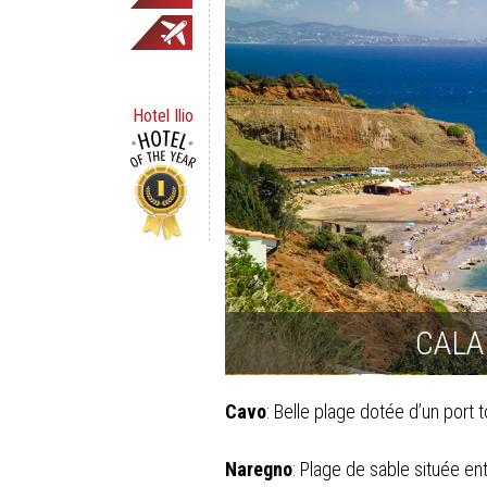
Hotel Ilio
CALA
Cavo
: Belle plage dotée d’un port 
Naregno
: Plage de sable située en