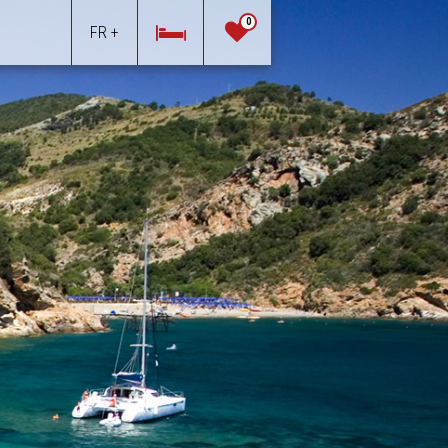
0
FR +