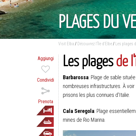
PLAGES DU V
Visit Elba
/
Découvrez l’Île d’Elbe
/
Les plages de
Les plages
de l'
Aggiungi
Barbarossa
: Plage de sable situé
Condividi
nombreuses infrastructures. À voir
prisons les plus connues d’Italie.
Prenota
Cala Seregola
: Plage essentiellem
mines de Rio Marina.