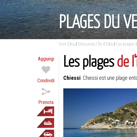
PLAGES DU V
Visit Elba
/
Découvrez l’Île d’Elbe
/
Les plages de
Les plages
de l'
Aggiungi
Chiessi
: Chiessi est une plage ento
Condividi
Prenota