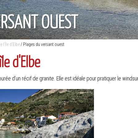
ERSANT OUEST
 l’Île d’Elbe
/
Plages du versant ouest
île d'Elbe
urée d’un récif de granite. Elle est idéale pour pratiquer le windsurf 