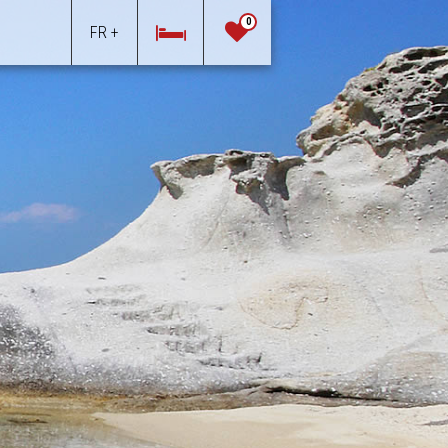
0
FR +