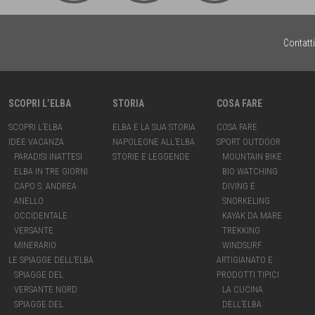
Contatti
SCOPRI L’ELBA
STORIA
COSA FARE
SCOPRI L’ELBA
ELBA E LA SUA STORIA
COSA FARE
IDEE VACANZA
NAPOLEONE ALL’ELBA
SPORT OUTDOOR
PARADISI INATTESI
STORIE E LEGGENDE
MOUNTAIN BIKE
ELBA IN TRE GIORNI
BIO WATCHING
CAPO S. ANDREA
DIVING E
ANELLO
SNORKELING
OCCIDENTALE
KAYAK DA MARE
VERSANTE
TREKKING
MINERARIO
WINDSURF
LE SPIAGGE DELL’ELBA
ARTIGIANATO E
SPIAGGE DEL
PRODOTTI TIPICI
VERSANTE NORD
LA CUCINA
SPIAGGE DEL
DELL’ELBA