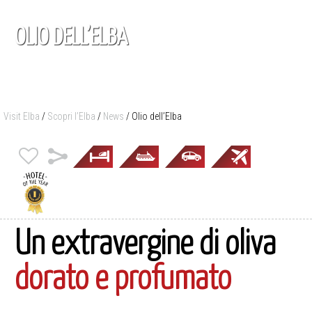
OLIO DELL’ELBA
Visit Elba
/
Scopri l’Elba
/
News
/
Olio dell’Elba
Un extravergine di oliva
dorato e profumato