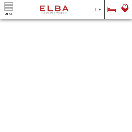
0
IT +
MENU