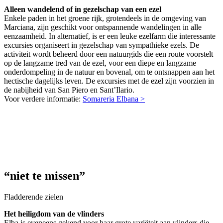
Alleen wandelend of in gezelschap van een ezel
Enkele paden in het groene rijk, grotendeels in de omgeving van
Marciana, zijn geschikt voor ontspannende wandelingen in alle
eenzaamheid. In alternatief, is er een leuke ezelfarm die interessante
excursies organiseert in gezelschap van sympathieke ezels. De
activiteit wordt beheerd door een natuurgids die een route voorstelt
op de langzame tred van de ezel, voor een diepe en langzame
onderdompeling in de natuur en bovenal, om te ontsnappen aan het
hectische dagelijks leven. De excursies met de ezel zijn voorzien in
de nabijheid van San Piero en Sant’Ilario.
Voor verdere informatie:
Somareria Elbana >
“niet te missen”
Fladderende zielen
Het heiligdom van de vlinders
Elba is eveneens gekend voor haar grote variëteit aan vlinders die