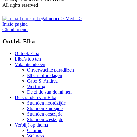
All rights reserved
Legal notice >
Media >
Inizio pagina
Chiudi menù
Ontdek Elba
Ontdek Elba
Elba’s top ten
Vakantie ideeën
Onverwachte paradijzen
Elba in drie dagen
Capo S. Andrea
West ring
De zijde van de mijnen
De stranden van Elba
Stranden noordzijde
Stranden zuidzijde
Stranden oostzijde
Stranden westzijde
Verblijf op thema
Charme
Wellness