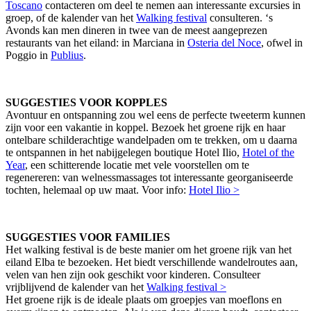
Toscano
contacteren om deel te nemen aan interessante excursies in
groep, of de kalender van het
Walking festival
consulteren. ‘s
Avonds kan men dineren in twee van de meest aangeprezen
restaurants van het eiland: in Marciana in
Osteria del Noce
, ofwel in
Poggio in
Publius
.
SUGGESTIES VOOR KOPPLES
Avontuur en ontspanning zou wel eens de perfecte tweeterm kunnen
zijn voor een vakantie in koppel. Bezoek het groene rijk en haar
ontelbare schilderachtige wandelpaden om te trekken, om u daarna
te ontspannen in het nabijgelegen boutique Hotel Ilio,
Hotel of the
Year
, een schitterende locatie met vele voorstellen om te
regenereren: van welnessmassages tot interessante georganiseerde
tochten, helemaal op uw maat. Voor info:
Hotel Ilio >
SUGGESTIES VOOR FAMILIES
Het walking festival is de beste manier om het groene rijk van het
eiland Elba te bezoeken. Het biedt verschillende wandelroutes aan,
velen van hen zijn ook geschikt voor kinderen. Consulteer
vrijblijvend de kalender van het
Walking festival >
Het groene rijk is de ideale plaats om groepjes van moeflons en