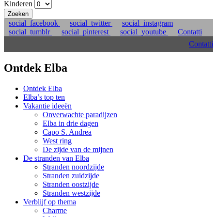
Kinderen
Zoeken
social_facebook
social_twitter
social_instagram
social_tumblr
social_pinterest
social_youtube
Contatti
Contatti
Ontdek Elba
Ontdek Elba
Elba’s top ten
Vakantie ideeën
Onverwachte paradijzen
Elba in drie dagen
Capo S. Andrea
West ring
De zijde van de mijnen
De stranden van Elba
Stranden noordzijde
Stranden zuidzijde
Stranden oostzijde
Stranden westzijde
Verblijf op thema
Charme