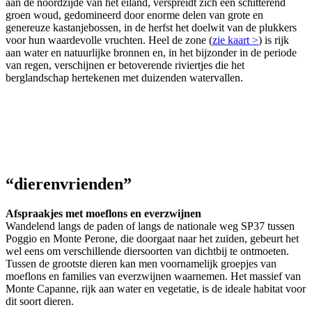
aan de noordzijde van het eiland, verspreidt zich een schitterend
groen woud, gedomineerd door enorme delen van grote en
genereuze kastanjebossen, in de herfst het doelwit van de plukkers
voor hun waardevolle vruchten. Heel de zone (
zie kaart >
) is rijk
aan water en natuurlijke bronnen en, in het bijzonder in de periode
van regen, verschijnen er betoverende riviertjes die het
berglandschap hertekenen met duizenden watervallen.
“dierenvrienden”
Afspraakjes met moeflons en everzwijnen
Wandelend langs de paden of langs de nationale weg SP37 tussen
Poggio en Monte Perone, die doorgaat naar het zuiden, gebeurt het
wel eens om verschillende diersoorten van dichtbij te ontmoeten.
Tussen de grootste dieren kan men voornamelijk groepjes van
moeflons en families van everzwijnen waarnemen. Het massief van
Monte Capanne, rijk aan water en vegetatie, is de ideale habitat voor
dit soort dieren.