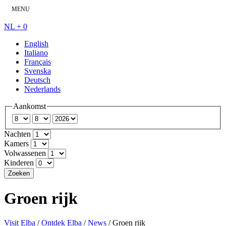
MENU
NL +
0
English
Italiano
Français
Svenska
Deutsch
Nederlands
Aankomst
Nachten
Kamers
Volwassenen
Kinderen
Zoeken
Groen rijk
Visit Elba
/
Ontdek Elba
/
News
/
Groen rijk