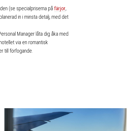
danden (se specialpriserna på
färjor
,
 planerad in i minsta detalj, med det
Personal Manager låta dig åka med
hotellet via en romantisk
 till förfogande.