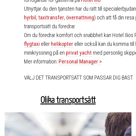
Utnyttjar du den tjänsten har du rätt till specialerbju
hyrbil
,
taxitransfer
,
övernattning
) och att få din resa
transportsätt du föredrar.
Om du föredrar komfort och snabbhet kan Hotel Ilios 
flygtaxi
eller
helikopter
eller också kan du komma till 
minikryssning på en
privat yacht
med personlig skipper
Mer information:
Personal Manager >
VÄLJ DET TRANSPORTSÄTT SOM PASSAR DIG BÄST
Olika transportsätt