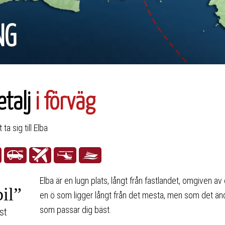
NG
etalj
i förväg
ta sig till Elba
Elba är en lugn plats, långt från fastlandet, omgiven a
bil”
en ö som ligger långt från det mesta, men som det ändå
som passar dig bäst.
st