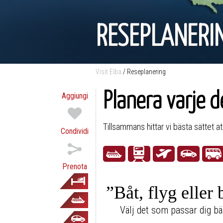
RESEPLANERI
Visit Elba
/
Reseplanering
Planera varje d
Aggiungi
Tillsammans hittar vi bästa sättet att 
Condividi
Prenota
”Båt, flyg eller 
Välj det som passar dig bä