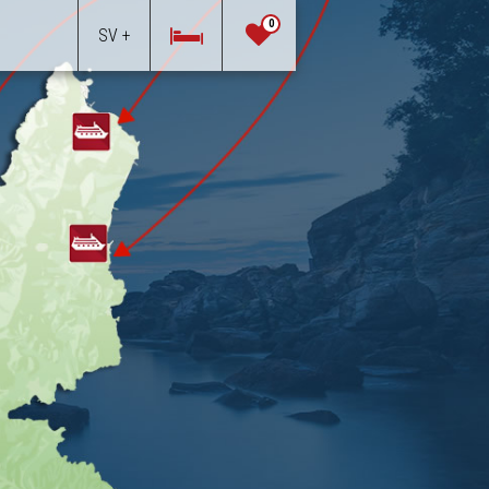
0
SV +