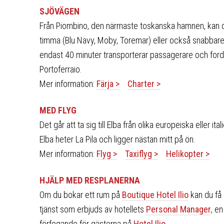
SJÖVÄGEN
Från Piombino, den närmaste toskanska hamnen, kan du
timma (Blu Navy, Moby, Toremar) eller också snabbare
endast 40 minuter transporterar passagerare och fordo
Portoferraio.
Mer information:
Färja >
Charter >
MED FLYG
Det går att ta sig till Elba från olika europeiska eller it
Elba heter La Pila och ligger nästan mitt på ön.
Mer information:
Flyg >
Taxiflyg >
Helikopter >
HJÄLP MED RESPLANERNA
Om du bokar ett rum på
Boutique Hotel Ilio
kan du få 
tjänst som erbjuds av hotellets
Personal Manager
, en
förfogande för gästerna på
Hotel Ilio
.