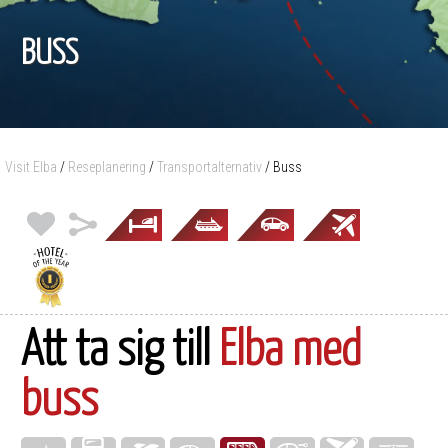
BUSS
Visit Elba
/
Reseplanering
/
Transportalternativ
/
Buss
Att ta sig till
Elba med
buss