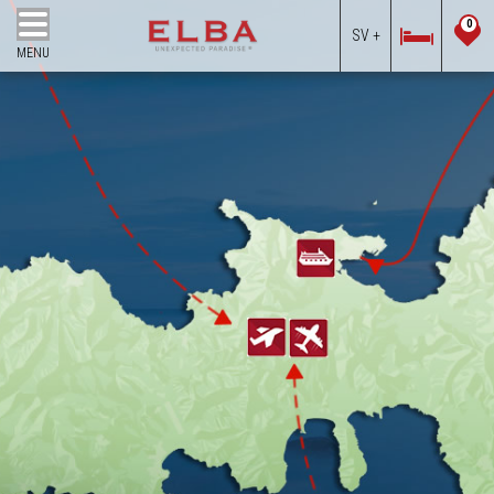
0
SV +
MENU