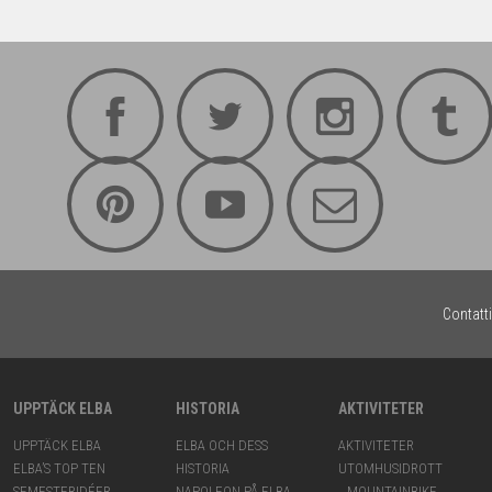
Contatti
UPPTÄCK ELBA
HISTORIA
AKTIVITETER
UPPTÄCK ELBA
ELBA OCH DESS
AKTIVITETER
ELBA’S TOP TEN
HISTORIA
UTOMHUSIDROTT
SEMESTERIDÉER
NAPOLEON PÅ ELBA
MOUNTAINBIKE