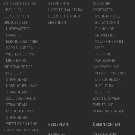
ENTDECKEN SIE DIE
GESCHICHTE
OUTDOOR-
INSEL ELBA
NAPOLEON AUF ELBA
SPORTARTEN
ELBA’S TOP TEN
GESCHICHTEN UND
MOUNTAINBIKE
URLAUBSIDEEN
LEGENDEN
BIO WATCHING
UNERWARTETE
DIVING UND
PARADIESE
SNORKELING
ELBA IN DREI TAGEN
KAJAKFAHREN IM
CAPO S. ANDREA
MEER
WESTLICHER RING
TREKKING
MINENHANG
WINDSURFEN
DIE STRÄNDE DER
HANDWERK UND
INSEL ELBA
TYPISCHE PRODUKTE
STRÄNDE AM
DIE KÜCHE DER
NÖRDLICHEN HANG
INSEL ELBA
STRÄNDE AM
REZEPTE
SÜDLICHEN HANG
ESSEN UND WEIN
STRÄNDE AM
EVENTS UND
ÖSTLICHEN HANG
VERANSTALTUNGEN
STRÄNDE AM
WESTLICHEN HANG
REISEPLAN
ÜBERNACHTEN
THEMENAUFENTHALTE
REISEPLAN
ÜBERNACHTEN