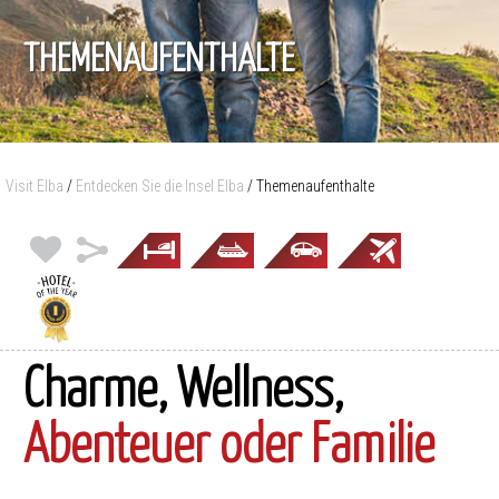
THEMENAUFENTHALTE
Visit Elba
/
Entdecken Sie die Insel Elba
/
Themenaufenthalte
Charme, Wellness,
Abenteuer oder Familie