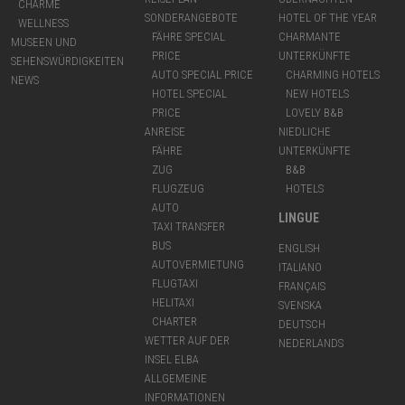
CHARME
SONDERANGEBOTE
HOTEL OF THE YEAR
WELLNESS
FÄHRE SPECIAL
CHARMANTE
MUSEEN UND
PRICE
UNTERKÜNFTE
SEHENSWÜRDIGKEITEN
AUTO SPECIAL PRICE
CHARMING HOTELS
NEWS
HOTEL SPECIAL
NEW HOTELS
PRICE
LOVELY B&B
ANREISE
NIEDLICHE
FÄHRE
UNTERKÜNFTE
ZUG
B&B
FLUGZEUG
HOTELS
AUTO
LINGUE
TAXI TRANSFER
BUS
ENGLISH
AUTOVERMIETUNG
ITALIANO
FLUGTAXI
FRANÇAIS
HELITAXI
SVENSKA
CHARTER
DEUTSCH
WETTER AUF DER
NEDERLANDS
INSEL ELBA
ALLGEMEINE
INFORMATIONEN